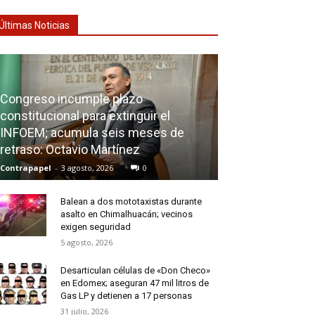
Últimas Noticias
Congreso incumple plazo
constitucional para extinguir el
INFOEM; acumula seis meses de
retraso: Octavio Martínez
Contrapapel
-
3 agosto, 2026
0
Balean a dos mototaxistas durante
asalto en Chimalhuacán; vecinos
exigen seguridad
5 agosto, 2026
Desarticulan células de «Don Checo»
en Edomex; aseguran 47 mil litros de
Gas LP y detienen a 17 personas
31 julio, 2026