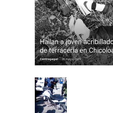
Hallan a joven acribilla
de terracería en Chicol
Contrapapel
-
28 mayo, 2026