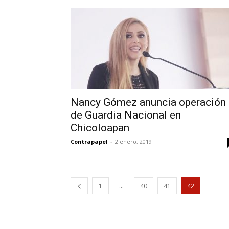
Nancy Gómez anuncia operación
de Guardia Nacional en
Chicoloapan
Contrapapel
-
2 enero, 2019
...
1
40
41
42