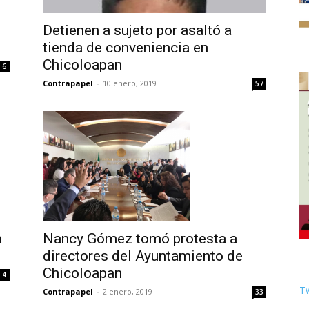
Detienen a sujeto por asaltó a
tienda de conveniencia en
Chicoloapan
6
Contrapapel
-
10 enero, 2019
57
a
Nancy Gómez tomó protesta a
directores del Ayuntamiento de
Chicoloapan
4
Tw
Contrapapel
-
2 enero, 2019
33