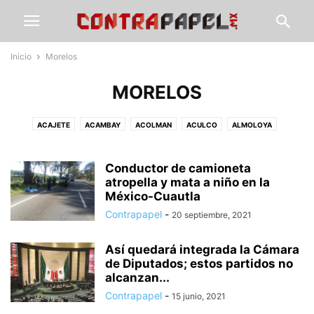
Inicio
Morelos
MORELOS
ACAJETE
ACAMBAY
ACOLMAN
ACULCO
ALMOLOYA
ÁLVARO OBREGÓN
AMANALCO
AMEALCO
AMECAMECA
APAXCO
ATENCO
ATIZAPÁN
ATLACOMULCO
ATLAUTLA
AXAPUSCO
Conductor de camioneta
AZCAPOTZALCO
CALIMAYA
atropella y mata a niño en la
CALPULALPAN
CDMX
CHALCO
México-Cuautla
CHAPA DE MOTA
CHAPINGO
CHIAUTLA
CHICOLOAPAN
Contrapapel
-
20 septiembre, 2021
CHICONCUAC
CHIMALHUACÁN
CLIMA
COACALCO
COATEPEC DE HARINAS
COCOTITLÁN
COYOTEPEC
CUAUTITLÁN
Así quedará integrada la Cámara
CUAUTITLÁN IZCALLI
CUAUTLA
CULTURA
DEPORTE
ECATEPEC
de Diputados; estos partidos no
ECATZINGO
EDUCACIÓN
ELECCIÓN ESTADO DE MÉXICO
alcanzan...
ELECCIONES EDOMEX
ESTADO DE MÉXICO
GOBIERNO
GUERRERO
Contrapapel
-
15 junio, 2021
GUSTAVO A. MADERO
HIDALGO
HUEHUETOCA
HUEYPOXTLA