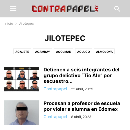
Inicio
Jilotepec
JILOTEPEC
ACAJETE
ACAMBAY
ACOLMAN
ACULCO
ALMOLOYA
ÁLVARO OBREGÓN
AMANALCO
AMEALCO
AMECAMECA
APAXCO
ATENCO
ATIZAPÁN
ATLACOMULCO
ATLAUTLA
AXAPUSCO
Detienen a seis integrantes del
AZCAPOTZALCO
CALIMAYA
grupo delictivo “Tío Ale” por
CALPULALPAN
CDMX
CHALCO
secuestro...
CHAPA DE MOTA
CHAPINGO
CHIAUTLA
CHICOLOAPAN
Contrapapel
-
22 abril, 2025
CHICONCUAC
CHIMALHUACÁN
CLIMA
COACALCO
COATEPEC DE HARINAS
COCOTITLÁN
COYOTEPEC
CUAUTITLÁN
Procesan a profesor de escuela
CUAUTITLÁN IZCALLI
CUAUTLA
CULTURA
DEPORTE
ECATEPEC
por violar a alumna en Edomex
ECATZINGO
EDUCACIÓN
ELECCIÓN ESTADO DE MÉXICO
Contrapapel
-
8 abril, 2023
ELECCIONES EDOMEX
ESTADO DE MÉXICO
GOBIERNO
GUERRERO
GUSTAVO A. MADERO
HIDALGO
HUEHUETOCA
HUEYPOXTLA