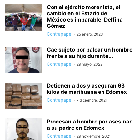
HUIXQUILUCAN
INTERNACIONAL
ISIDRO FABELA
IXTAPALUCA
Con el ejército morenista, el
cambio en el Estado de
IXTAPAN DE LA SAL
IXTLAHUACA
JALTENCO
JILOTEPEC
México es imparable: Delfina
JILOTZINGO
JIQUIPILCO
JOCOTITLÁN
JOCOTZINGO
Gómez
JUCHITEPEC
LA PAZ
LEGISLATURA
LERMA
MALINALCO
Contrapapel
-
25 enero, 2023
MELCHOR OCAMPO
METEPEC
MONTERREY
MORELOS
NACIONAL
NAUCÁLPAN
NEXTLALPAN
NEZAHUALCÓYOTL
Cae sujeto por balear un hombre
NICOLÁS ROMERO
NOPALTEPEC
OCOYOACAC
OCUILAN
frente a su hijo durante...
OTUMBA
OTZOLOTEPEC
OZUMBA
PAPALOTLA
POLÍTICA
Contrapapel
-
29 mayo, 2022
POLOTITLÁN
SALUD
SAN JOSÉ DEL RINCÓN
SAN MARTÍN DE LAS PIRÁMIDES
SAN MATEO ATENCO
SEGURIDAD
Detienen a dos y aseguran 63
SIN CATEGORÍA
SOYANIQUILPAN
TECÁMAC
TECNOLOGÍA
kilos de marihuana en Edomex
TEJUPILCO
TEMAMATLA
TEMASCALAPA
TEMASCALCINGO
Contrapapel
-
7 diciembre, 2021
TEMASCALTEPEC
TEMOAYA
TENANCINGO
TENANGO DEL AIRE
Procesan a hombre por asesinar
a su padre en Edomex
Contrapapel
-
29 noviembre, 2021