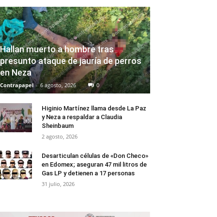
Hallan muerto a hombre tras
presunto ataque de jauría de perros
en Neza
Contrapapel
-
6 agosto, 2026
0
Higinio Martínez llama desde La Paz
y Neza a respaldar a Claudia
Sheinbaum
2 agosto, 2026
Desarticulan células de «Don Checo»
en Edomex; aseguran 47 mil litros de
Gas LP y detienen a 17 personas
31 julio, 2026