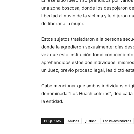
En ese sitio fueron sorprendidos por varios
una zona boscosa, donde los despojaron d
libertad al novio de la víctima y le dijeron
de liberar a la mujer.
Estos sujetos trasladaron a la persona secu
donde la agredieron sexualmente; días desp
vez que esta Institución tomó conocimiento 
aprehendidos estos dos individuos, mismos
un Juez, previo proceso legal, les dictó est
Cabe mencionar que ambos individuos origin
denominada “Los Huachicoleros”, dedicada 
la entidad.
ETIQUETAS
Abusos
Justicia
Los huachicoleros