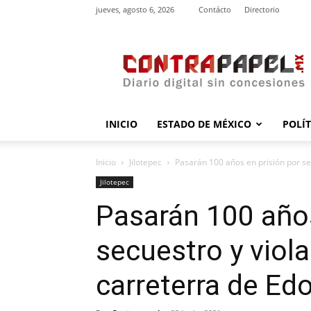
jueves, agosto 6, 2026
Contácto
Directorio
contrapapel.mx
INICIO
ESTADO DE MÉXICO
POLÍ
Inicio
Jilotepec
Pasarán 100 años en prisión por sec
Jilotepec
Pasarán 100 años
secuestro y viol
carreterra de E