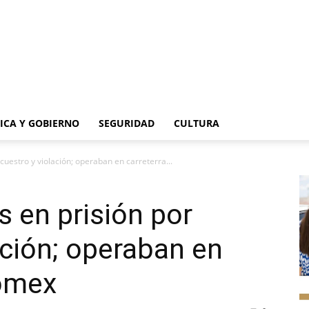
TICA Y GOBIERNO
SEGURIDAD
CULTURA
uestro y violación; operaban en carreterra...
 en prisión por
ación; operaban en
domex