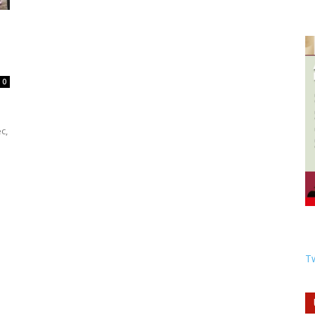
0
c,
Tw