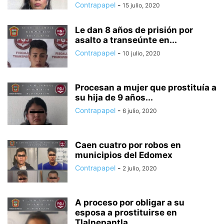
Contrapapel
-
15 julio, 2020
Le dan 8 años de prisión por
asalto a transeúnte en...
Contrapapel
-
10 julio, 2020
Procesan a mujer que prostituía a
su hija de 9 años...
Contrapapel
-
6 julio, 2020
Caen cuatro por robos en
municipios del Edomex
Contrapapel
-
2 julio, 2020
A proceso por obligar a su
esposa a prostituirse en
Tlalnepantla