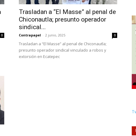
a
Trasladan a “El Masse” al penal de
Chiconautla; presunto operador
sindical...
Contrapapel
-
2 junio, 2025
0
0
Trasladan a “El Masse” al penal de Chiconautla;
presunto operador sindical vinculado a robos y
extorsión en Ecatepec
Tw