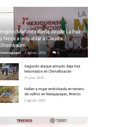
Higinio Martínez llama desde La Paz
y Neza a respaldar a Claudia
Sheinbaum
Contrapapel
-
2 agosto, 2026
0
Segundo ataque armado deja tres
lesionados en Chimalhuacán
31 julio, 2026
Hallan a mujer embolsada en terreno
de cultivo en Nexquipayac, Atenco
2 agosto, 2026