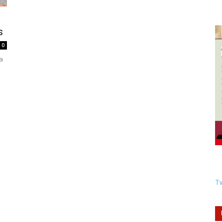
s
0
a
Tw