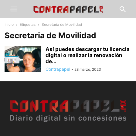
Inicio
Etiquetas
Secretaria de Movilidad
Secretaria de Movilidad
Así puedes descargar tu licencia
digital o realizar la renovación
de...
Contrapapel
-
28 marzo, 2023