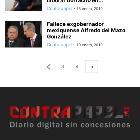
laborar borracho en...
Contrapapel
-
13 enero, 2019
Fallece exgobernador
mexiquense Alfredo del Mazo
González
Contrapapel
-
10 enero, 2019
3
4
5