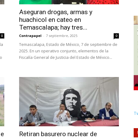
Aseguran drogas, armas y
huachicol en cateo en
Temascalapa; hay tres...
Contrapapel
-
7 septiembre, 2025
0
0
la
Temascalapa, Estado de México, 7 de septiembre de
2025. En un operativo conjunto, elementos de la
to
Fiscalía General de Justicia del Estado de México...
Tw
je
Retiran basurero nuclear de