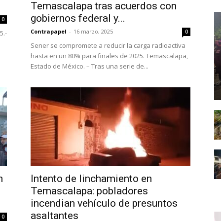
Temascalapa tras acuerdos con
gobiernos federal y...
0
Contrapapel
-
16 marzo, 2025
0
5.-
Sener se compromete a reducir la carga radioactiva
hasta en un 80% para finales de 2025. Temascalapa,
Estado de México. – Tras una serie de...
n
Intento de linchamiento en
Temascalapa: pobladores
incendian vehículo de presuntos
asaltantes
0