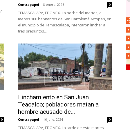
Contrapapel
-
8 enero, 2025
0
zó
TEMASCALAPA, EDOMEX. La noche del martes, al
menos 100 habitantes de San Bartolomé Actopan, en
el municipio de Temascalapa, intentaron linchar a
tres presuntos...
Linchamiento en San Juan
Teacalco; pobladores matan a
hombre acusado de...
Contrapapel
-
16 julio, 2024
0
0
TEMASCALAPA, EDOMÉX. La tarde de este martes