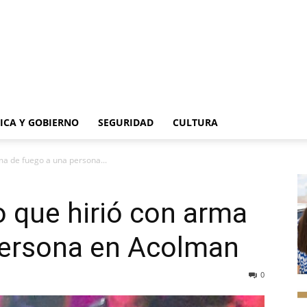
TICA Y GOBIERNO
SEGURIDAD
CULTURA
ma de fuego a una persona...
o que hirió con arma
persona en Acolman
0