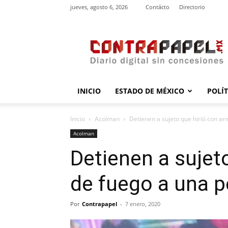
jueves, agosto 6, 2026
Contácto
Directorio
contrapapel.mx
INICIO
ESTADO DE MÉXICO
POLÍ
Inicio
Acolman
Detienen a sujeto que hirió con ar
Acolman
Detienen a sujet
de fuego a una 
Por
Contrapapel
-
7 enero, 2020