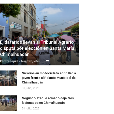
Ejidatarios llevan al Tribunal Agrario
disputa por elección en Santa María
Chimalhuacán
Contrapapel
-
6 agosto, 2026
0
Sicarios en motocicleta acribillan a
joven frente al Palacio Municipal de
Chimalhuacán
31 julio, 2026
Segundo ataque armado deja tres
lesionados en Chimalhuacán
31 julio, 2026