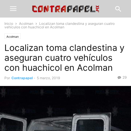
Inicio
Acolman
Localizan toma clandestina y aseguran cuatro
vehículos con huachicol en Acolman
Acolman
Localizan toma clandestina y
aseguran cuatro vehículos
con huachicol en Acolman
29
Por
Contrapapel
-
5 marzo, 2019