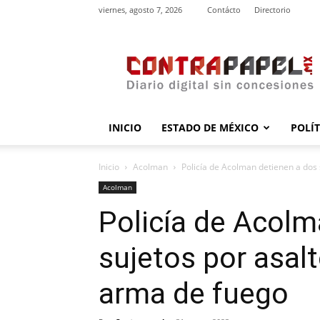
viernes, agosto 7, 2026
Contácto
Directorio
contrapapel.mx
INICIO
ESTADO DE MÉXICO
POLÍ
Inicio
Acolman
Policía de Acolman detienen a dos s
Acolman
Policía de Acolm
sujetos por asalt
arma de fuego