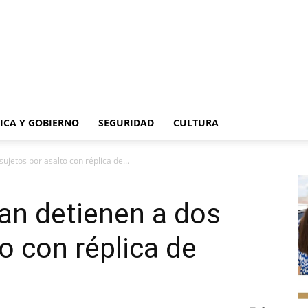
TICA Y GOBIERNO
SEGURIDAD
CULTURA
ujetos por asalto con réplica de...
an detienen a dos
o con réplica de