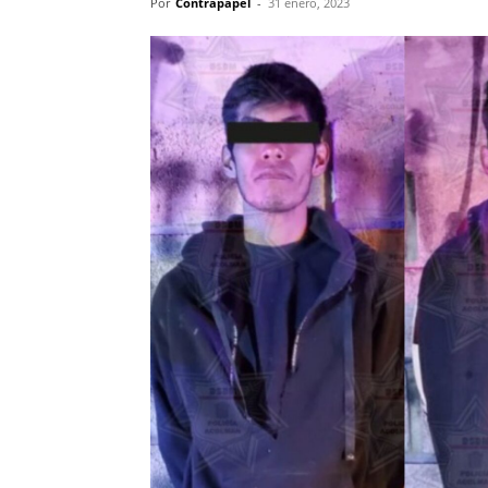
Por
Contrapapel
-
31 enero, 2023