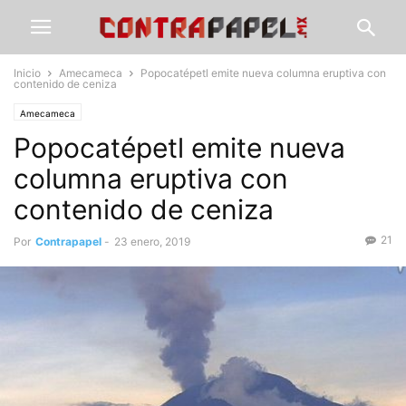
Inicio
Amecameca
Popocatépetl emite nueva columna eruptiva con
contenido de ceniza
Amecameca
Popocatépetl emite nueva
columna eruptiva con
contenido de ceniza
21
Por
Contrapapel
-
23 enero, 2019