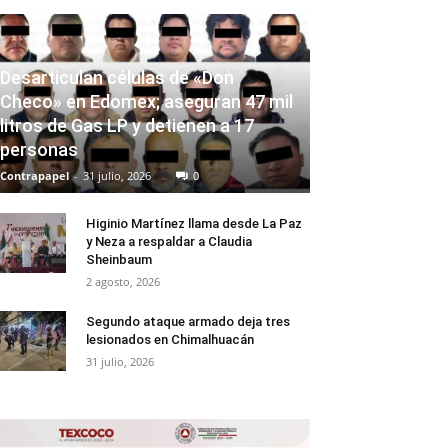
Desarticulan células de «Don
Checo» en Edomex; aseguran 47 mil
litros de Gas LP y detienen a 17
personas
Contrapapel
-
31 julio, 2026
0
Higinio Martínez llama desde La Paz
y Neza a respaldar a Claudia
Sheinbaum
2 agosto, 2026
Segundo ataque armado deja tres
lesionados en Chimalhuacán
31 julio, 2026