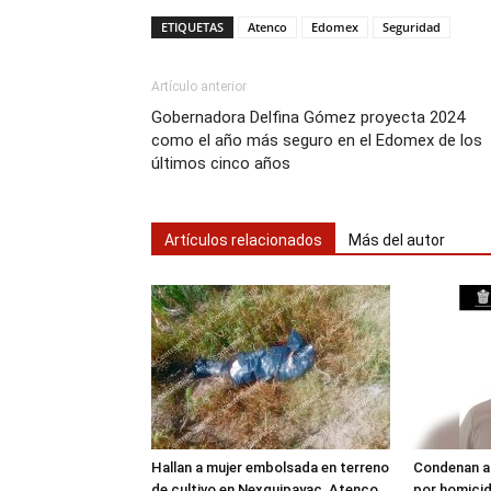
ETIQUETAS
Atenco
Edomex
Seguridad
Artículo anterior
Gobernadora Delfina Gómez proyecta 2024
como el año más seguro en el Edomex de los
últimos cinco años
Artículos relacionados
Más del autor
Hallan a mujer embolsada en terreno
Condenan a
de cultivo en Nexquipayac, Atenco
por homici