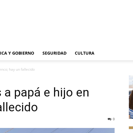
TICA Y GOBIERNO
SEGURIDAD
CULTURA
enco; hay un fallecido
 a papá e hijo en
allecido
0