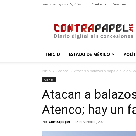
miércoles, agosto 5, 2026
Contácto
Directorio
contrapapel.mx
INICIO
ESTADO DE MÉXICO
POLÍ
Inicio
Atenco
Atacan a balazos a papá e hijo en At
Atenco
Atacan a balazos
Atenco; hay un f
Por
Contrapapel
-
13 noviembre, 2024