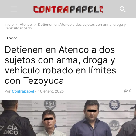
Inicio
Atenco
Detienen en Atenco a dos sujetos con arma, droga y
vehículo robado...
Atenco
Detienen en Atenco a dos
sujetos con arma, droga y
vehículo robado en límites
con Tezoyuca
0
Por
Contrapapel
-
10 enero, 2025