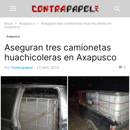
Inicio
Axapusco
Aseguran tres camionetas huachicoleras en
Axapusco
Axapusco
Aseguran tres camionetas
huachicoleras en Axapusco
8
Por
Contrapapel
-
23 abril, 2019