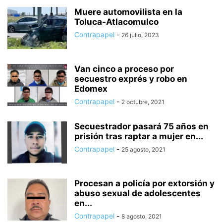
HUIXQUILUCAN
INTERNACIONAL
ISIDRO FABELA
IXTAPALUCA
Muere automovilista en la
Toluca-Atlacomulco
IXTAPAN DE LA SAL
IXTLAHUACA
JALTENCO
JILOTEPEC
Contrapapel
-
JILOTZINGO
JIQUIPILCO
JOCOTITLÁN
JOCOTZINGO
26 julio, 2023
JUCHITEPEC
LA PAZ
LEGISLATURA
LERMA
MALINALCO
MELCHOR OCAMPO
METEPEC
MONTERREY
MORELOS
Van cinco a proceso por
NACIONAL
NAUCÁLPAN
NEXTLALPAN
NEZAHUALCÓYOTL
secuestro exprés y robo en
NICOLÁS ROMERO
NOPALTEPEC
OCOYOACAC
OCUILAN
Edomex
OTUMBA
OTZOLOTEPEC
OZUMBA
PAPALOTLA
POLÍTICA
Contrapapel
-
2 octubre, 2021
POLOTITLÁN
SALUD
SAN JOSÉ DEL RINCÓN
SAN MARTÍN DE LAS PIRÁMIDES
SAN MATEO ATENCO
SEGURIDAD
Secuestrador pasará 75 años en
prisión tras raptar a mujer en...
SIN CATEGORÍA
SOYANIQUILPAN
TECÁMAC
TECNOLOGÍA
Contrapapel
-
25 agosto, 2021
TEJUPILCO
TEMAMATLA
TEMASCALAPA
TEMASCALCINGO
TEMASCALTEPEC
TEMOAYA
TENANCINGO
TENANGO DEL AIRE
Procesan a policía por extorsión y
abuso sexual de adolescentes
en...
Contrapapel
-
8 agosto, 2021