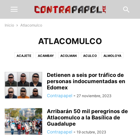
Inicio
Atlacomulco
ATLACOMULCO
ACAJETE
ACAMBAY
ACOLMAN
ACULCO
ALMOLOYA
ÁLVARO OBREGÓN
AMANALCO
AMEALCO
AMECAMECA
APAXCO
ATENCO
ATIZAPÁN
ATLACOMULCO
ATLAUTLA
AXAPUSCO
Detienen a seis por tráfico de
AZCAPOTZALCO
CALIMAYA
personas indocumentadas en
CALPULALPAN
CDMX
CHALCO
Edomex
CHAPA DE MOTA
CHAPINGO
CHIAUTLA
CHICOLOAPAN
Contrapapel
-
27 noviembre, 2023
CHICONCUAC
CHIMALHUACÁN
CLIMA
COACALCO
COATEPEC DE HARINAS
COCOTITLÁN
COYOTEPEC
CUAUTITLÁN
Arribarán 50 mil peregrinos de
CUAUTITLÁN IZCALLI
CUAUTLA
CULTURA
DEPORTE
ECATEPEC
Atlacomulco a la Basílica de
ECATZINGO
EDUCACIÓN
ELECCIÓN ESTADO DE MÉXICO
Guadalupe
ELECCIONES EDOMEX
ESTADO DE MÉXICO
GOBIERNO
GUERRERO
Contrapapel
-
19 octubre, 2023
GUSTAVO A. MADERO
HIDALGO
HUEHUETOCA
HUEYPOXTLA