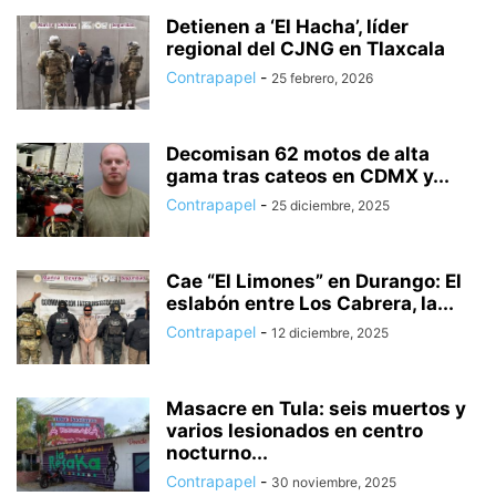
HUIXQUILUCAN
INTERNACIONAL
ISIDRO FABELA
IXTAPALUCA
Detienen a ‘El Hacha’, líder
regional del CJNG en Tlaxcala
IXTAPAN DE LA SAL
IXTLAHUACA
JALTENCO
JILOTEPEC
Contrapapel
-
JILOTZINGO
JIQUIPILCO
JOCOTITLÁN
JOCOTZINGO
25 febrero, 2026
JUCHITEPEC
LA PAZ
LEGISLATURA
LERMA
MALINALCO
MELCHOR OCAMPO
METEPEC
MONTERREY
MORELOS
Decomisan 62 motos de alta
NACIONAL
NAUCÁLPAN
NEXTLALPAN
NEZAHUALCÓYOTL
gama tras cateos en CDMX y...
NICOLÁS ROMERO
NOPALTEPEC
OCOYOACAC
OCUILAN
Contrapapel
-
25 diciembre, 2025
OTUMBA
OTZOLOTEPEC
OZUMBA
PAPALOTLA
POLÍTICA
POLOTITLÁN
SALUD
SAN JOSÉ DEL RINCÓN
SAN MARTÍN DE LAS PIRÁMIDES
Cae “El Limones” en Durango: El
SAN MATEO ATENCO
SEGURIDAD
eslabón entre Los Cabrera, la...
SIN CATEGORÍA
SOYANIQUILPAN
TECÁMAC
TECNOLOGÍA
Contrapapel
-
12 diciembre, 2025
TEJUPILCO
TEMAMATLA
TEMASCALAPA
TEMASCALCINGO
TEMASCALTEPEC
TEMOAYA
TENANCINGO
TENANGO DEL AIRE
Masacre en Tula: seis muertos y
varios lesionados en centro
nocturno...
Contrapapel
-
30 noviembre, 2025