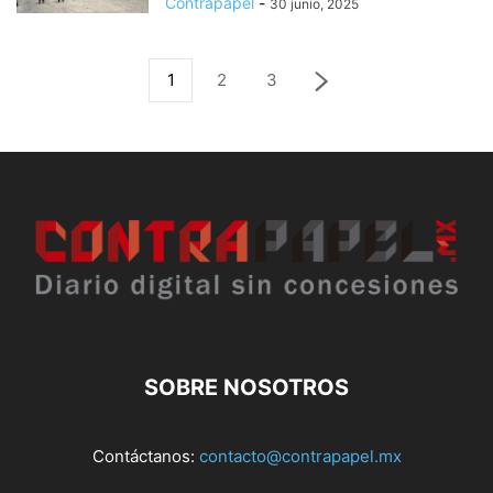
Contrapapel
-
30 junio, 2025
1
2
3
SOBRE NOSOTROS
Contáctanos:
contacto@contrapapel.mx