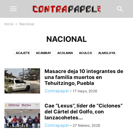
Inicio
Nacional
NACIONAL
ACAJETE
ACAMBAY
ACOLMAN
ACULCO
ALMOLOYA
ÁLVARO OBREGÓN
AMANALCO
AMEALCO
AMECAMECA
APAXCO
ATENCO
ATIZAPÁN
ATLACOMULCO
ATLAUTLA
AXAPUSCO
Masacre deja 10 integrantes de
AZCAPOTZALCO
CALIMAYA
una familia muertos en
CALPULALPAN
CDMX
CHALCO
Tehuitzingo, Puebla
CHAPA DE MOTA
CHAPINGO
CHIAUTLA
CHICOLOAPAN
Contrapapel
-
17 mayo, 2026
CHICONCUAC
CHIMALHUACÁN
CLIMA
COACALCO
COATEPEC DE HARINAS
COCOTITLÁN
COYOTEPEC
CUAUTITLÁN
Cae “Lexus”, líder de “Ciclones”
CUAUTITLÁN IZCALLI
CUAUTLA
CULTURA
DEPORTE
ECATEPEC
del Cártel del Golfo, con
ECATZINGO
EDUCACIÓN
ELECCIÓN ESTADO DE MÉXICO
lanzacohetes...
ELECCIONES EDOMEX
ESTADO DE MÉXICO
GOBIERNO
GUERRERO
Contrapapel
-
27 febrero, 2026
GUSTAVO A. MADERO
HIDALGO
HUEHUETOCA
HUEYPOXTLA