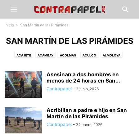
Inicio
San Martín de las Pirámides
SAN MARTÍN DE LAS PIRÁMIDES
ACAJETE
ACAMBAY
ACOLMAN
ACULCO
ALMOLOYA
ÁLVARO OBREGÓN
AMANALCO
AMEALCO
AMECAMECA
APAXCO
ATENCO
ATIZAPÁN
ATLACOMULCO
ATLAUTLA
AXAPUSCO
Asesinan a dos hombres en
AZCAPOTZALCO
CALIMAYA
menos de 24 horas en San...
CALPULALPAN
CDMX
CHALCO
CHAPA DE MOTA
CHAPINGO
CHIAUTLA
CHICOLOAPAN
Contrapapel
-
3 junio, 2026
CHICONCUAC
CHIMALHUACÁN
CLIMA
COACALCO
COATEPEC DE HARINAS
COCOTITLÁN
COYOTEPEC
CUAUTITLÁN
Acribillan a padre e hijo en San
CUAUTITLÁN IZCALLI
CUAUTLA
CULTURA
DEPORTE
ECATEPEC
Martín de las Pirámides
ECATZINGO
EDUCACIÓN
ELECCIÓN ESTADO DE MÉXICO
Contrapapel
-
24 enero, 2026
ELECCIONES EDOMEX
ESTADO DE MÉXICO
GOBIERNO
GUERRERO
GUSTAVO A. MADERO
HIDALGO
HUEHUETOCA
HUEYPOXTLA