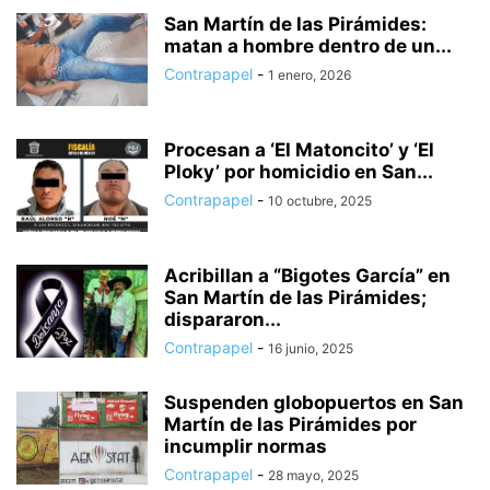
HUIXQUILUCAN
INTERNACIONAL
ISIDRO FABELA
IXTAPALUCA
San Martín de las Pirámides:
matan a hombre dentro de un...
IXTAPAN DE LA SAL
IXTLAHUACA
JALTENCO
JILOTEPEC
Contrapapel
-
1 enero, 2026
JILOTZINGO
JIQUIPILCO
JOCOTITLÁN
JOCOTZINGO
JUCHITEPEC
LA PAZ
LEGISLATURA
LERMA
MALINALCO
MELCHOR OCAMPO
METEPEC
MONTERREY
MORELOS
Procesan a ‘El Matoncito’ y ‘El
NACIONAL
NAUCÁLPAN
NEXTLALPAN
NEZAHUALCÓYOTL
Ploky’ por homicidio en San...
NICOLÁS ROMERO
NOPALTEPEC
OCOYOACAC
OCUILAN
Contrapapel
-
10 octubre, 2025
OTUMBA
OTZOLOTEPEC
OZUMBA
PAPALOTLA
POLÍTICA
POLOTITLÁN
SALUD
SAN JOSÉ DEL RINCÓN
Acribillan a “Bigotes García” en
SAN MARTÍN DE LAS PIRÁMIDES
SAN MATEO ATENCO
SEGURIDAD
San Martín de las Pirámides;
SIN CATEGORÍA
SOYANIQUILPAN
TECÁMAC
TECNOLOGÍA
dispararon...
TEJUPILCO
TEMAMATLA
TEMASCALAPA
TEMASCALCINGO
Contrapapel
-
16 junio, 2025
TEMASCALTEPEC
TEMOAYA
TENANCINGO
TENANGO DEL AIRE
Suspenden globopuertos en San
Martín de las Pirámides por
incumplir normas
Contrapapel
-
28 mayo, 2025