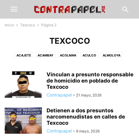
Inicio
Texcoco
Página 2
TEXCOCO
ACAJETE
ACAMBAY
ACOLMAN
ACULCO
ALMOLOYA
ÁLVARO OBREGÓN
AMANALCO
AMEALCO
AMECAMECA
APAXCO
ATENCO
ATIZAPÁN
ATLACOMULCO
ATLAUTLA
AXAPUSCO
Vinculan a presunto responsable
AZCAPOTZALCO
CALIMAYA
de homicidio en poblado de
CALPULALPAN
CDMX
CHALCO
Texcoco
CHAPA DE MOTA
CHAPINGO
CHIAUTLA
CHICOLOAPAN
Contrapapel
-
21 mayo, 2026
CHICONCUAC
CHIMALHUACÁN
CLIMA
COACALCO
COATEPEC DE HARINAS
COCOTITLÁN
COYOTEPEC
CUAUTITLÁN
Detienen a dos presuntos
CUAUTITLÁN IZCALLI
CUAUTLA
CULTURA
DEPORTE
ECATEPEC
narcomenudistas en calles de
ECATZINGO
EDUCACIÓN
ELECCIÓN ESTADO DE MÉXICO
Texcoco
ELECCIONES EDOMEX
ESTADO DE MÉXICO
GOBIERNO
GUERRERO
Contrapapel
-
9 mayo, 2026
GUSTAVO A. MADERO
HIDALGO
HUEHUETOCA
HUEYPOXTLA