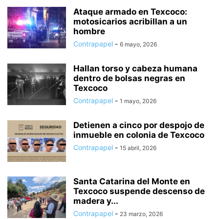
HUIXQUILUCAN
INTERNACIONAL
ISIDRO FABELA
IXTAPALUCA
Ataque armado en Texcoco:
motosicarios acribillan a un
IXTAPAN DE LA SAL
IXTLAHUACA
JALTENCO
JILOTEPEC
hombre
JILOTZINGO
JIQUIPILCO
JOCOTITLÁN
JOCOTZINGO
Contrapapel
-
6 mayo, 2026
JUCHITEPEC
LA PAZ
LEGISLATURA
LERMA
MALINALCO
MELCHOR OCAMPO
METEPEC
MONTERREY
MORELOS
Hallan torso y cabeza humana
NACIONAL
NAUCÁLPAN
NEXTLALPAN
NEZAHUALCÓYOTL
dentro de bolsas negras en
NICOLÁS ROMERO
NOPALTEPEC
OCOYOACAC
OCUILAN
Texcoco
OTUMBA
OTZOLOTEPEC
OZUMBA
PAPALOTLA
POLÍTICA
Contrapapel
-
1 mayo, 2026
POLOTITLÁN
SALUD
SAN JOSÉ DEL RINCÓN
SAN MARTÍN DE LAS PIRÁMIDES
SAN MATEO ATENCO
SEGURIDAD
Detienen a cinco por despojo de
inmueble en colonia de Texcoco
SIN CATEGORÍA
SOYANIQUILPAN
TECÁMAC
TECNOLOGÍA
Contrapapel
-
15 abril, 2026
TEJUPILCO
TEMAMATLA
TEMASCALAPA
TEMASCALCINGO
TEMASCALTEPEC
TEMOAYA
TENANCINGO
TENANGO DEL AIRE
Santa Catarina del Monte en
Texcoco suspende descenso de
madera y...
Contrapapel
-
23 marzo, 2026