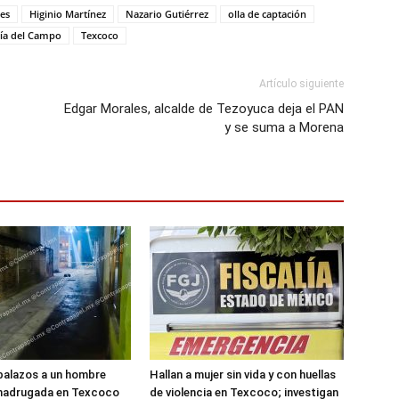
res
Higinio Martínez
Nazario Gutiérrez
olla de captación
ría del Campo
Texcoco
Artículo siguiente
Edgar Morales, alcalde de Tezoyuca deja el PAN
y se suma a Morena
balazos a un hombre
Hallan a mujer sin vida y con huellas
 madrugada en Texcoco
de violencia en Texcoco; investigan