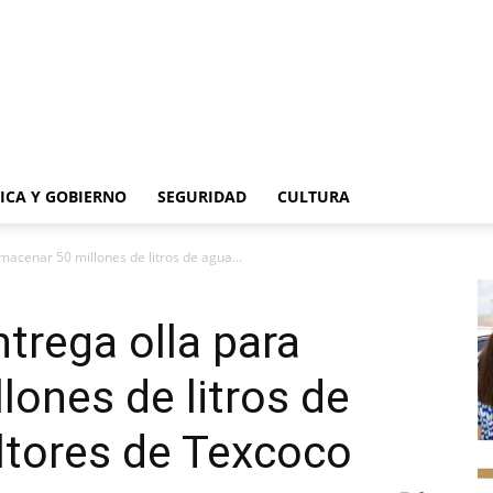
TICA Y GOBIERNO
SEGURIDAD
CULTURA
macenar 50 millones de litros de agua...
trega olla para
lones de litros de
ultores de Texcoco