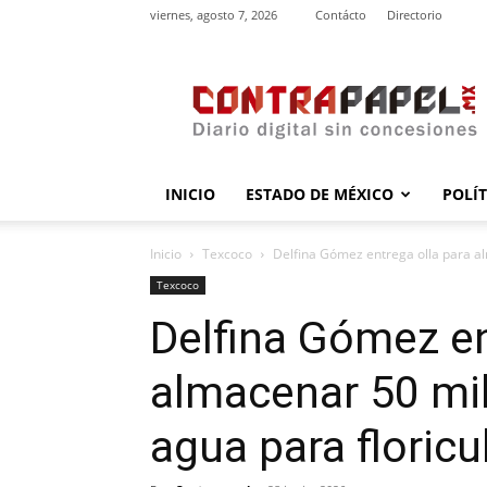
viernes, agosto 7, 2026
Contácto
Directorio
contrapapel.mx
INICIO
ESTADO DE MÉXICO
POLÍ
Inicio
Texcoco
Delfina Gómez entrega olla para al
Texcoco
Delfina Gómez en
almacenar 50 mil
agua para floric