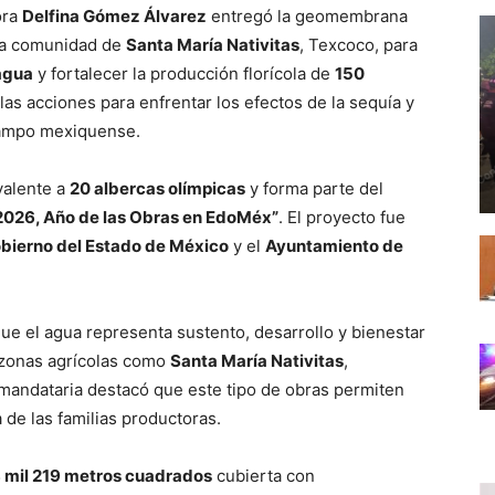
ora
Delfina Gómez Álvarez
entregó la geomembrana
la comunidad de
Santa María Nativitas
, Texcoco, para
 agua
y fortalecer la producción florícola de
150
las acciones para enfrentar los efectos de la sequía y
 campo mexiquense.
valente a
20 albercas olímpicas
y forma parte del
2026, Año de las Obras en EdoMéx”
. El proyecto fue
bierno del Estado de México
y el
Ayuntamiento de
ue el agua representa sustento, desarrollo y bienestar
 zonas agrícolas como
Santa María Nativitas
,
 mandataria destacó que este tipo de obras permiten
a de las familias productoras.
 mil 219 metros cuadrados
cubierta con