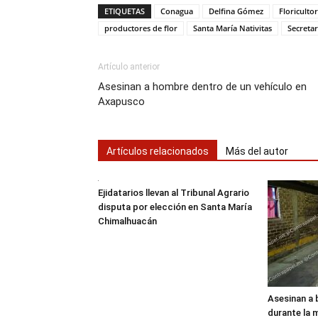
ETIQUETAS
Conagua
Delfina Gómez
Floriculto
productores de flor
Santa María Nativitas
Secreta
Artículo anterior
Asesinan a hombre dentro de un vehículo en
Axapusco
Artículos relacionados
Más del autor
Ejidatarios llevan al Tribunal Agrario
disputa por elección en Santa María
Chimalhuacán
Asesinan a 
durante la