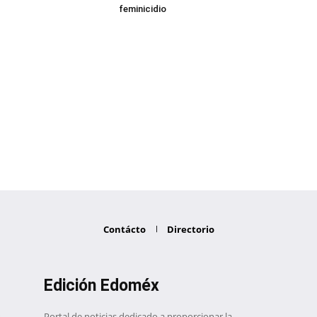
feminicidio
Contácto
Directorio
Edición Edoméx
Portal de noticias dedicado a proporcionar la