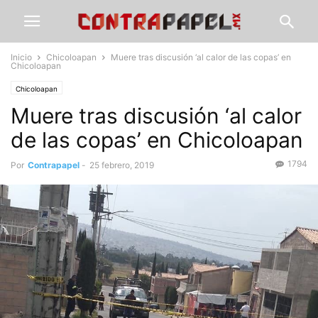
Inicio
Chicoloapan
Muere tras discusión ‘al calor de las copas’ en
Chicoloapan
Chicoloapan
Muere tras discusión ‘al calor
de las copas’ en Chicoloapan
1794
Por
Contrapapel
-
25 febrero, 2019