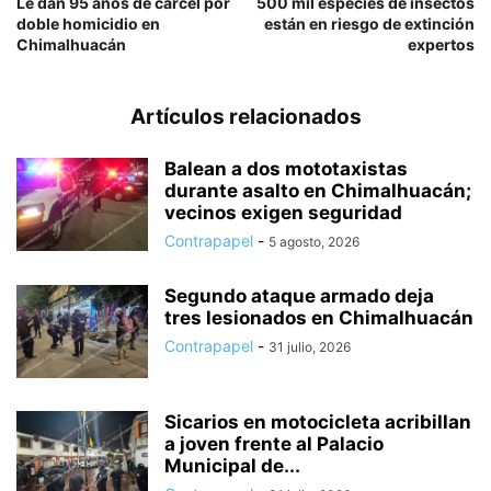
Le dan 95 años de cárcel por
500 mil especies de insectos
doble homicidio en
están en riesgo de extinción
Chimalhuacán
expertos
Artículos relacionados
Balean a dos mototaxistas
durante asalto en Chimalhuacán;
vecinos exigen seguridad
Contrapapel
-
5 agosto, 2026
Segundo ataque armado deja
tres lesionados en Chimalhuacán
Contrapapel
-
31 julio, 2026
Sicarios en motocicleta acribillan
a joven frente al Palacio
Municipal de...