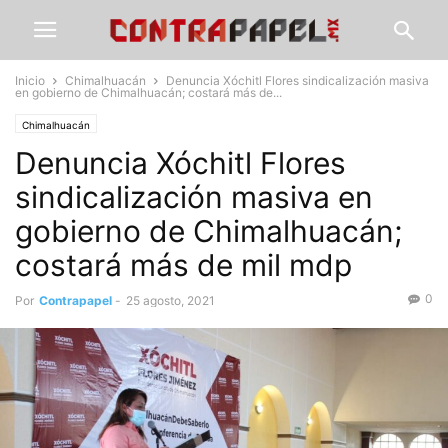
Inicio
Chimalhuacán
Denuncia Xóchitl Flores sindicalización masiva
en gobierno de Chimalhuacán; costará más de...
Chimalhuacán
Denuncia Xóchitl Flores
sindicalización masiva en
gobierno de Chimalhuacán;
costará más de mil mdp
0
Por
Contrapapel
-
25 agosto, 2021