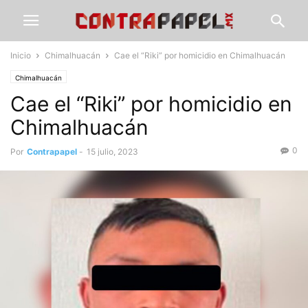
Inicio
Chimalhuacán
Cae el “Riki” por homicidio en Chimalhuacán
Chimalhuacán
Cae el “Riki” por homicidio en
Chimalhuacán
0
Por
Contrapapel
-
15 julio, 2023