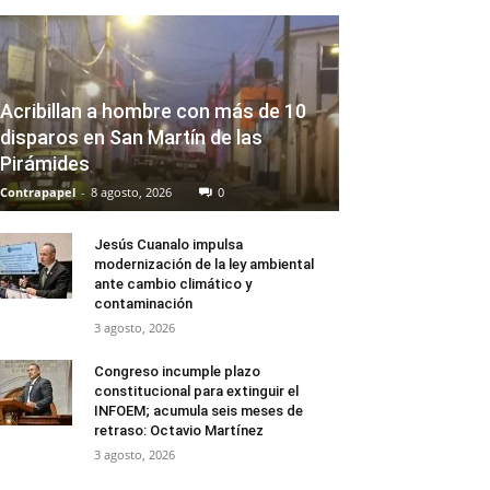
Acribillan a hombre con más de 10
disparos en San Martín de las
Pirámides
Contrapapel
-
8 agosto, 2026
0
Jesús Cuanalo impulsa
modernización de la ley ambiental
ante cambio climático y
contaminación
3 agosto, 2026
Congreso incumple plazo
constitucional para extinguir el
INFOEM; acumula seis meses de
retraso: Octavio Martínez
3 agosto, 2026