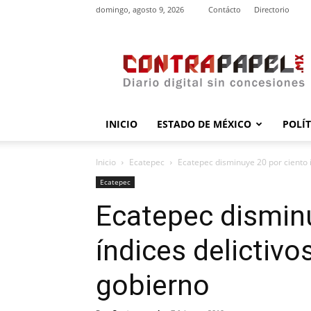
domingo, agosto 9, 2026
Contácto
Directorio
contrapapel.mx
INICIO
ESTADO DE MÉXICO
POLÍ
Inicio
Ecatepec
Ecatepec disminuye 20 por ciento í
Ecatepec
Ecatepec disminu
índices delictivo
gobierno