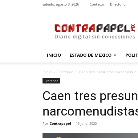
sábado, agosto 8, 2026
Contácto
Directorio
contrapapel.mx
INICIO
ESTADO DE MÉXICO
POLÍ
Inicio
Ecatepec
Caen tres presuntos narcomenudi
Ecatepec
Caen tres presu
narcomenudistas
Por
Contrapapel
-
19 julio, 2020