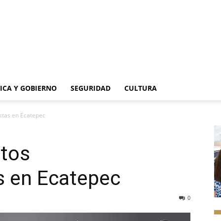
TICA Y GOBIERNO
SEGURIDAD
CULTURA
stas en Ecatepec
ntos
 en Ecatepec
0