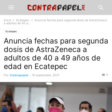
Inicio
Ecatepec
Anuncia fechas para segunda dosis de AstraZeneca
a adultos de 40 a...
Ecatepec
Anuncia fechas para segunda
dosis de AstraZeneca a
adultos de 40 a 49 años de
edad en Ecatepec
0
Por
Contrapapel
-
19 septiembre, 2021