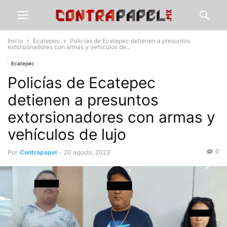
Inicio
Ecatepec
Policías de Ecatepec detienen a presuntos
extorsionadores con armas y vehículos de...
Ecatepec
Policías de Ecatepec
detienen a presuntos
extorsionadores con armas y
vehículos de lujo
0
Por
Contrapapel
-
20 agosto, 2023