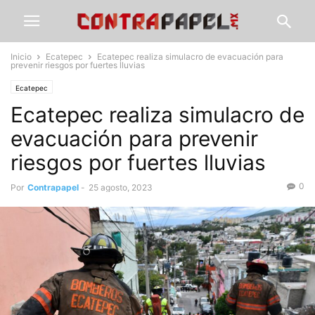
Inicio
Ecatepec
Ecatepec realiza simulacro de evacuación para
prevenir riesgos por fuertes lluvias
Ecatepec
Ecatepec realiza simulacro de
evacuación para prevenir
riesgos por fuertes lluvias
0
Por
Contrapapel
-
25 agosto, 2023