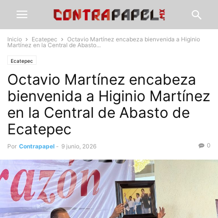
Inicio
Ecatepec
Octavio Martínez encabeza bienvenida a Higinio
Martínez en la Central de Abasto...
Ecatepec
Octavio Martínez encabeza
bienvenida a Higinio Martínez
en la Central de Abasto de
Ecatepec
0
Por
Contrapapel
-
9 junio, 2026