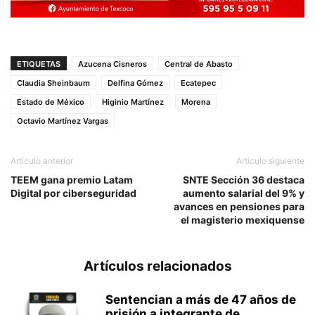
ETIQUETAS
Azucena Cisneros
Central de Abasto
Claudia Sheinbaum
Delfina Gómez
Ecatepec
Estado de México
Higinio Martínez
Morena
Octavio Martínez Vargas
Artículo anterior
Artículo siguiente
TEEM gana premio Latam
SNTE Sección 36 destaca
Digital por ciberseguridad
aumento salarial del 9% y
avances en pensiones para
el magisterio mexiquense
Artículos relacionados
Sentencian a más de 47 años de
prisión a integrante de...