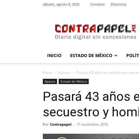
sábado, agosto 8, 2026
Contácto
Directorio
contrapapel.mx
INICIO
ESTADO DE MÉXICO
POLÍ
Inicio
Apaxco
Pasará 43 años en prisión por secu
Apaxco
Estado de México
Pasará 43 años e
secuestro y hom
Por
Contrapapel
-
17 noviembre, 2019