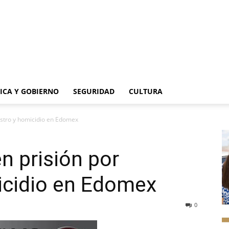
TICA Y GOBIERNO
SEGURIDAD
CULTURA
estro y homicidio en Edomex
n prisión por
icidio en Edomex
0