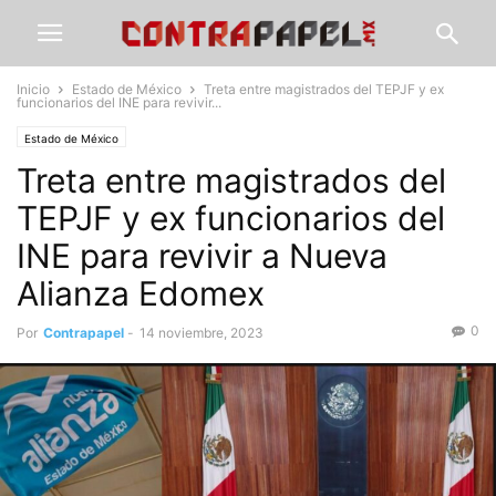
Inicio
Estado de México
Treta entre magistrados del TEPJF y ex
funcionarios del INE para revivir...
Estado de México
Treta entre magistrados del
TEPJF y ex funcionarios del
INE para revivir a Nueva
Alianza Edomex
0
Por
Contrapapel
-
14 noviembre, 2023