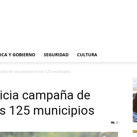
TICA Y GOBIERNO
SEGURIDAD
CULTURA
paña de vacunación en los 125 municipios
nicia campaña de
s 125 municipios
0