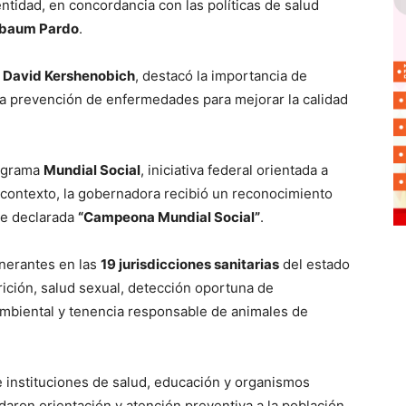
 entidad, en concordancia con las políticas de salud
nbaum Pardo
.
,
David Kershenobich
, destacó la importancia de
la prevención de enfermedades para mejorar la calidad
rograma
Mundial Social
, iniciativa federal orientada a
 contexto, la gobernadora recibió un reconocimiento
fue declarada
“Campeona Mundial Social”
.
inerantes en las
19 jurisdicciones sanitarias
del estado
rición, salud sexual, detección oportuna de
ambiental y tenencia responsable de animales de
e instituciones de salud, educación y organismos
daron orientación y atención preventiva a la población