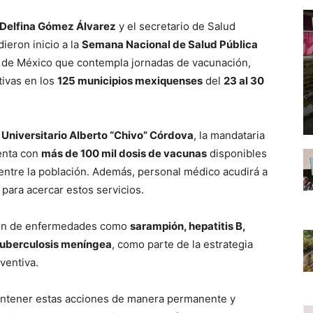
Delfina Gómez Álvarez
y el secretario de Salud
 dieron inicio a la
Semana Nacional de Salud Pública
o de México que contempla jornadas de vacunación,
tivas en los
125 municipios mexiquenses
del
23 al 30
 Universitario Alberto “Chivo” Córdova
, la mandataria
enta con
más de 100 mil dosis de vacunas
disponibles
ntre la población. Además, personal médico acudirá a
para acercar estos servicios.
ción de enfermedades como
sarampión, hepatitis B,
 y tuberculosis meníngea
, como parte de la estrategia
ventiva.
antener estas acciones de manera permanente y