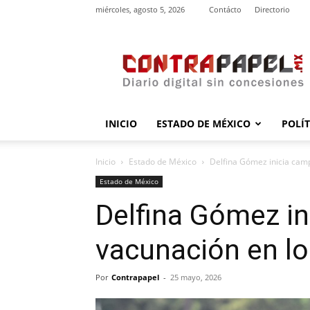
miércoles, agosto 5, 2026
Contácto
Directorio
contrapapel.mx
INICIO
ESTADO DE MÉXICO
POLÍ
Inicio
Estado de México
Delfina Gómez inicia cam
Estado de México
Delfina Gómez i
vacunación en lo
Por
Contrapapel
-
25 mayo, 2026