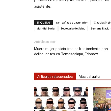
asistente.
ETIQUETAS
campañas de vacunación
Claudia She
Mundial Social
Secretaría de Salud
Semana Naciona
Artículo anterior
Muere mujer policía tras enfrentamiento con
delincuentes en Temascalapa, Edomex
Artículos relacionados
Más del autor