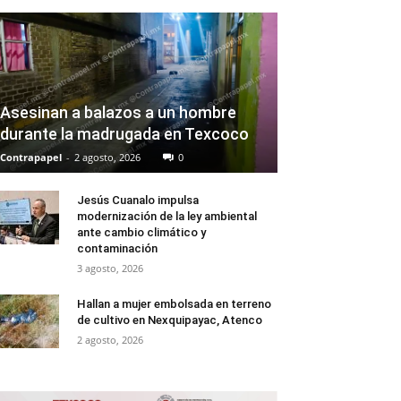
Asesinan a balazos a un hombre
durante la madrugada en Texcoco
Contrapapel
-
2 agosto, 2026
0
Jesús Cuanalo impulsa
modernización de la ley ambiental
ante cambio climático y
contaminación
3 agosto, 2026
Hallan a mujer embolsada en terreno
de cultivo en Nexquipayac, Atenco
2 agosto, 2026