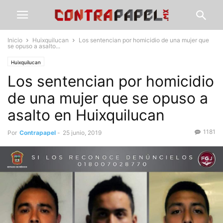
Inicio
Huixquilucan
Los sentencian por homicidio de una mujer que
se opuso a asalto...
Huixquilucan
Los sentencian por homicidio
de una mujer que se opuso a
asalto en Huixquilucan
1181
Por
Contrapapel
-
25 junio, 2019