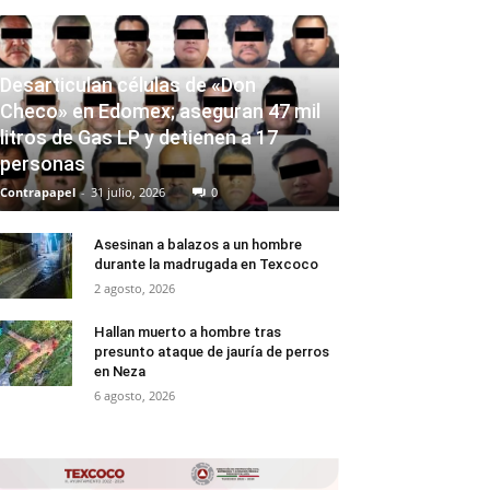
Desarticulan células de «Don
Checo» en Edomex; aseguran 47 mil
litros de Gas LP y detienen a 17
personas
Contrapapel
-
31 julio, 2026
0
Asesinan a balazos a un hombre
durante la madrugada en Texcoco
2 agosto, 2026
Hallan muerto a hombre tras
presunto ataque de jauría de perros
en Neza
6 agosto, 2026