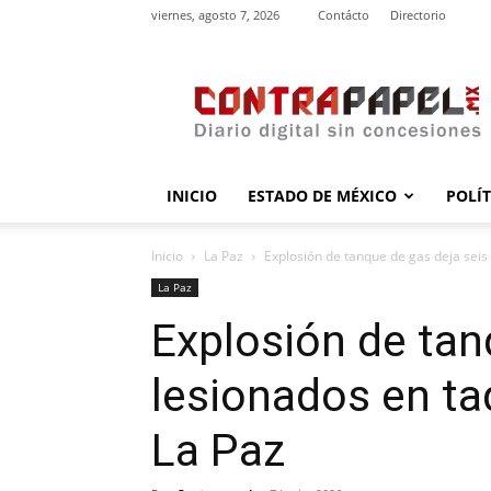
viernes, agosto 7, 2026
Contácto
Directorio
contrapapel.mx
INICIO
ESTADO DE MÉXICO
POLÍ
Inicio
La Paz
Explosión de tanque de gas deja seis 
La Paz
Explosión de tan
lesionados en ta
La Paz