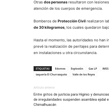
Otras
dos personas
resultaron con lesione
atención de los cuerpos de emergencia.
Bomberos de
Protección Civil
realizaron la
de 30 kilogramos
, los cuales quedaron baj
Hasta el momento, las autoridades no han in
prevé la realización de peritajes para determ
en instalaciones u otra circunstancia.
ETIQUETAS
Edomex
Explosión
Gas LP
IMSS
taquería El Churrasquito
Valle de los Reyes
Artículo anterior
Entre gritos de justicia para Higinio y denuncia
de irregularidades suspenden asamblea ejidal 
Chimalhuacán