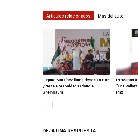
Artículos relacionados
Más del autor
Higinio Martínez llama desde La Paz
Procesan a 
y Neza a respaldar a Claudia
“Los Vallart
Sheinbaum
Paz
DEJA UNA RESPUESTA