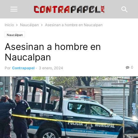
Inicio
Naucálpan
Asesinan a hombre en Naucalpan
Naucálpan
Asesinan a hombre en
Naucalpan
0
Por
Contrapapel
-
3 enero, 2024