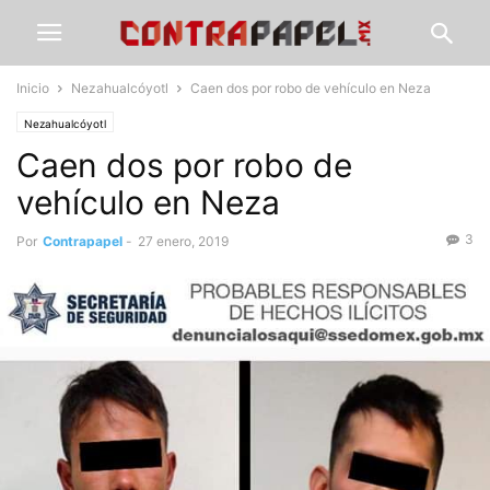
Inicio
Nezahualcóyotl
Caen dos por robo de vehículo en Neza
Nezahualcóyotl
Caen dos por robo de
vehículo en Neza
3
Por
Contrapapel
-
27 enero, 2019