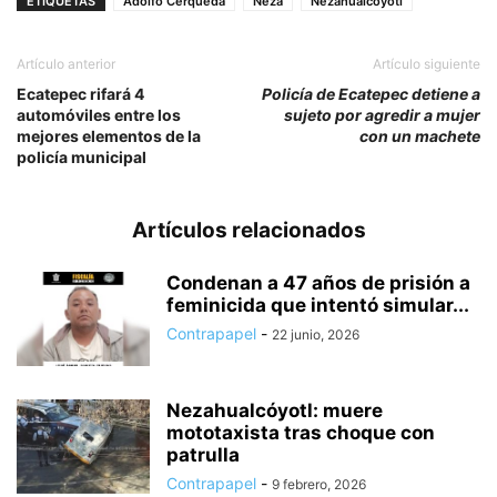
ETIQUETAS
Adolfo Cerqueda
Neza
Nezahualcóyotl
Artículo anterior
Artículo siguiente
Ecatepec rifará 4
Policía de Ecatepec detiene a
automóviles entre los
sujeto por agredir a mujer
mejores elementos de la
con un machete
policía municipal
Artículos relacionados
Condenan a 47 años de prisión a
feminicida que intentó simular...
Contrapapel
-
22 junio, 2026
Nezahualcóyotl: muere
mototaxista tras choque con
patrulla
Contrapapel
-
9 febrero, 2026