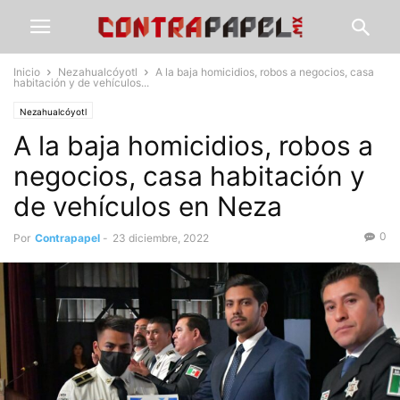
Inicio
Nezahualcóyotl
A la baja homicidios, robos a negocios, casa
habitación y de vehículos...
Nezahualcóyotl
A la baja homicidios, robos a
negocios, casa habitación y
de vehículos en Neza
0
Por
Contrapapel
-
23 diciembre, 2022