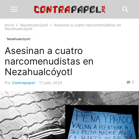
Inicio
Nezahualcóyotl
Asesinan a cuatro narcomenudistas en
Nezahualcóyotl
Nezahualcóyotl
Asesinan a cuatro
narcomenudistas en
Nezahualcóyotl
0
Por
Contrapapel
-
17 julio, 2023