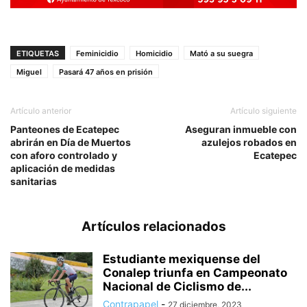
ETIQUETAS
Feminicidio
Homicidio
Mató a su suegra
Miguel
Pasará 47 años en prisión
Artículo anterior
Artículo siguiente
Panteones de Ecatepec
Aseguran inmueble con
abrirán en Día de Muertos
azulejos robados en
con aforo controlado y
Ecatepec
aplicación de medidas
sanitarias
Artículos relacionados
Estudiante mexiquense del
Conalep triunfa en Campeonato
Nacional de Ciclismo de...
Contrapapel
-
27 diciembre, 2023