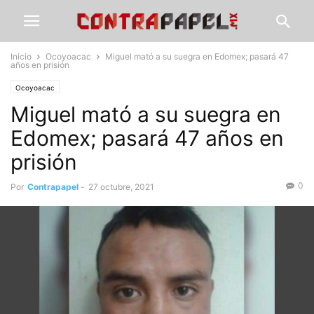
Inicio
Ocoyoacac
Miguel mató a su suegra en Edomex; pasará 47
años en prisión
Ocoyoacac
Miguel mató a su suegra en
Edomex; pasará 47 años en
prisión
0
Por
Contrapapel
-
27 octubre, 2021