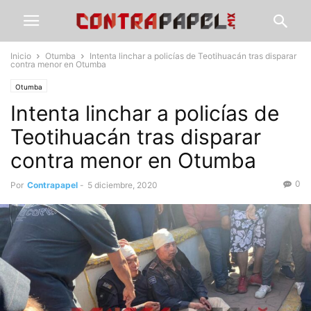
Inicio
Otumba
Intenta linchar a policías de Teotihuacán tras disparar
contra menor en Otumba
Otumba
Intenta linchar a policías de
Teotihuacán tras disparar
contra menor en Otumba
0
Por
Contrapapel
-
5 diciembre, 2020