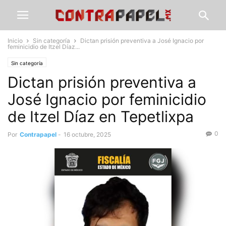
Inicio
Sin categoría
Dictan prisión preventiva a José Ignacio por
feminicidio de Itzel Díaz...
Sin categoría
Dictan prisión preventiva a
José Ignacio por feminicidio
de Itzel Díaz en Tepetlixpa
0
Por
Contrapapel
-
16 octubre, 2025