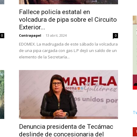
Fallece policía estatal en
volcadura de pipa sobre el Circuito
Exterior...
Contrapapel
-
13 abril, 2024
0
0
EDOMEX. La madrugada de este sábado la volcadura
de una pipa cargada con gas L.P dejó un saldo de un
elemento de la Secretaría...
Tw
Denuncia presidenta de Tecámac
deslinde de concesionaria del