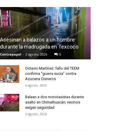
Asesinan a balazos a un hombre
durante la madrugada en Texcoco
Contrapapel
-
2 agosto, 2026
0
Octavio Martínez: fallo del TEEM
confirma “guerra sucia” contra
Azucena Cisneros
6 agosto, 2026
Balean a dos mototaxistas durante
asalto en Chimalhuacán; vecinos
exigen seguridad
5 agosto, 2026