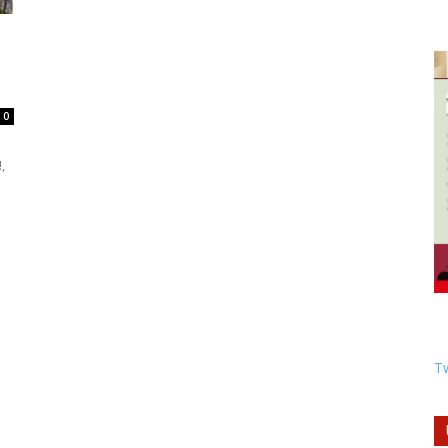
0
,
Tw