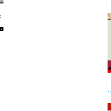
o
0
Tw