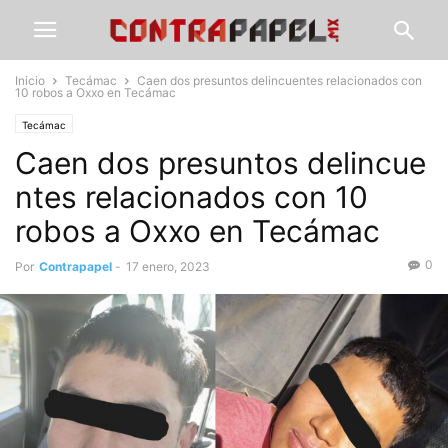
Inicio
Tecámac
Caen dos presuntos delincuentes relacionados con
10 robos a Oxxo en Tecámac
Tecámac
Caen dos presuntos delincue
ntes relacionados con 10
robos a Oxxo en Tecámac
0
Por
Contrapapel
-
17 enero, 2023