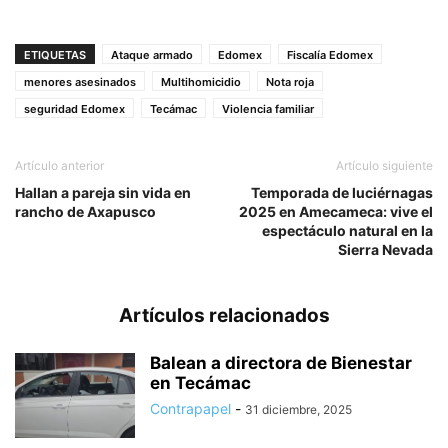
ETIQUETAS
Ataque armado
Edomex
Fiscalía Edomex
menores asesinados
Multihomicidio
Nota roja
seguridad Edomex
Tecámac
Violencia familiar
Artículo anterior
Artículo siguiente
Hallan a pareja sin vida en
Temporada de luciérnagas
rancho de Axapusco
2025 en Amecameca: vive el
espectáculo natural en la
Sierra Nevada
Artículos relacionados
Balean a directora de Bienestar
en Tecámac
Contrapapel
-
31 diciembre, 2025