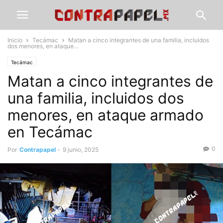
Inicio
Tecámac
Matan a cinco integrantes de una familia, incluidos
dos menores, en ataque...
Tecámac
Matan a cinco integrantes de
una familia, incluidos dos
menores, en ataque armado
en Tecámac
0
Por
Contrapapel
-
9 junio, 2025